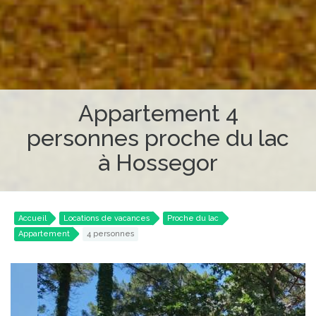
Appartement 4
personnes proche du lac
à Hossegor
Accueil
Locations de vacances
Proche du lac
Appartement
4 personnes
Précédent
Su